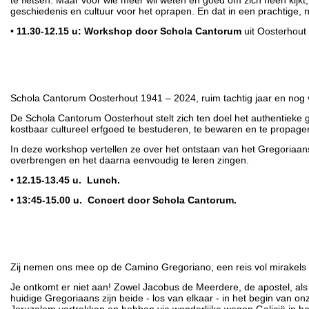
te fietsen. Maar voor wie meer wil weten en goed om zich heen kijkt
geschiedenis en cultuur voor het oprapen. En dat in een prachtige, na
•
11.30-12.15 u: Workshop door Schola Cantorum
uit Oosterhout
Schola Cantorum Oosterhout 1941 – 2024, ruim tachtig jaar en nog v
De Schola Cantorum Oosterhout stelt zich ten doel het authentieke 
kostbaar cultureel erfgoed te bestuderen, te bewaren en te propage
In deze workshop vertellen ze over het ontstaan van het Gregoriaan
overbrengen en het daarna eenvoudig te leren zingen.
•
12.15-13.45 u.
Lunch.
•
13:45-15.00 u. Concert door Schola Cantorum.
Zij nemen ons mee op de Camino Gregoriano, een reis vol mirakels
Je ontkomt er niet aan! Zowel Jacobus de Meerdere, de apostel, als
huidige Gregoriaans zijn beide - los van elkaar - in het begin van onze