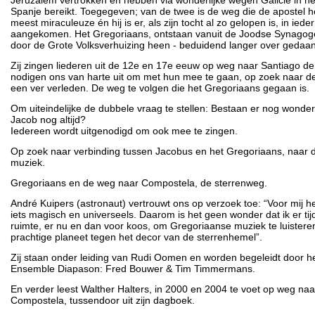
Jeruzalem vertrokken en hebben via wonderlijke wegen Galicië in 
Spanje bereikt. Toegegeven; van de twee is de weg die de apostel h
meest miraculeuze én hij is er, als zijn tocht al zo gelopen is, in iede
aangekomen. Het Gregoriaans, ontstaan vanuit de Joodse Synagoge
door de Grote Volksverhuizing heen - beduidend langer over gedaan
Zij zingen liederen uit de 12e en 17e eeuw op weg naar Santiago de
nodigen ons van harte uit om met hun mee te gaan, op zoek naar de
een ver verleden. De weg te volgen die het Gregoriaans gegaan is.
Om uiteindelijke de dubbele vraag te stellen: Bestaan er nog wonde
Jacob nog altijd?
Iedereen wordt uitgenodigd om ook mee te zingen.
Op zoek naar verbinding tussen Jacobus en het Gregoriaans, naar 
muziek.
Gregoriaans en de weg naar Compostela, de sterrenweg.
André Kuipers (astronaut) vertrouwt ons op verzoek toe: “Voor mij h
iets magisch en universeels. Daarom is het geen wonder dat ik er tijde
ruimte, er nu en dan voor koos, om Gregoriaanse muziek te luisteren
prachtige planeet tegen het decor van de sterrenhemel”.
Zij staan onder leiding van Rudi Oomen en worden begeleidt door 
Ensemble Diapason: Fred Bouwer & Tim Timmermans.
En verder leest Walther Halters, in 2000 en 2004 te voet op weg na
Compostela, tussendoor uit zijn dagboek.