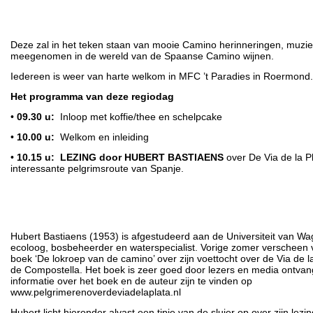
Deze zal in het teken staan van mooie Camino herinneringen, muzi
meegenomen in de wereld van de Spaanse Camino wijnen.
Iedereen is weer van harte welkom in MFC ’t Paradies in Roermond
Het programma van deze regiodag
•
09.30 u:
Inloop met koffie/thee en schelpcake
•
10.00 u:
Welkom en inleiding
•
10.15 u:
LEZING door HUBERT BASTIAENS
over De Via de la P
interessante pelgrimsroute van Spanje.
Hubert Bastiaens (1953) is afgestudeerd aan de Universiteit van Wa
ecoloog, bosbeheerder en waterspecialist. Vorige zomer verscheen 
boek ‘De lokroep van de camino’ over zijn voettocht over de Via de l
de Compostella. Het boek is zeer goed door lezers en media ontva
informatie over het boek en de auteur zijn te vinden op
www.pelgrimerenoverdeviadelaplata.nl
Hubert licht hieronder alvast een tipje van de sluier op over zijn lezin