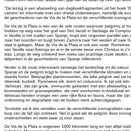
“De lezing is een afwisseling van dagboekfragmenten uit het boek ‘
camino’ en informatie over een drietal onderwerpen, namelijk de eco
de geschiedenis van de Via de la Plata en de verschillende iconogra
De Via de la Plata is een van de vele routes waarover pelgrims al h
trekken op weg naar het graf van Sint Jacob in Santiago de Compost
in Sevilla in het zuiden van Spanje, loopt dan ongeveer parallel aan
naar het noorden en buigt boven Zamora naar het westen af naar Gal
stad is gelegen. Maar de Via de la Plata is ook een oude, Romeinse 
van Sevilla naar Astorga en al in de eerste eeuw voor Christus in z’
was. Langs de weg ontstond een reeks van prachtige oude steden, d
tijdperken in de geschiedenis van Spanje reflecteren.
Verder is de route interessant vanwege het landschap en de natuur.
Spanje en de pelgrim krijgt te maken met verschillende klimaten en 
daarbij horen. Belangrijke plantensoorten, die elke pelgrim wel zal h
steeneik, kurkeik, Pyreneese eik, brem en cistusroos. Ik zal ook iets 
‘dehesas’, dat zijn grote, ommuurde gebieden met een afwisseling 
boomweides en grasvegetaties, die veel voorkomen in Andalusië en
dehesas kenden vroeger een zeer rijke flora en fauna, maar die zij
ontbossing en degradatie van de bodem sterk achteruitgegaan.
Tenslotte zal ik iets vertellen over de verschillende iconografieën van
loop van de tijd zijn ontstaan. Het is goed als de pelgrim deze icono
onderscheiden en weet waar zij voor staan.
De Via de la Plata is ongeveer 1000 kilometer lang en niet altijd mak