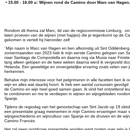
•
15.00 - 16.00 u: Wijnen rond de Camino door Marc van Hagen
Rondom dit thema zal Marc, lid van de regiocommissie Limburg, ons
laten proeven van de wijnen (met hapjes) die je tegenkomt op de Ca
gekomen is vertelt hij hieronder zelf.
´Mijn naam is Marc van Hagen en ben afkomstig uit Sint Odiliënberg.
zomermaanden van 2023 heb ik mijn eerste Camino gelopen van Sai
naar Santiago de Compostella en daarna nog via Muxia naar Finister
lang alleen gelopen en de twee weken daarna werd ik vergezeld doo
Helanda. Een geweldige en onvergetelijke ervaring zoals velen van ju
herkennen.
Behalve mijn interesse voor het pelgrimeren in alle facetten ben ik 
wijn en alles wat daarbij hoort. Ik heb een aantal cursussen gevolg
de Camino en wijn heel goed samen gaan. Ik vind het ontzettend le
te combineren en me te verdiepen in wijnen en wijngebieden rondo
Spanje.
Tijdens de regiodag van het genootschap van Sint Jacob op 19 oktober 
een presentatie graag meenemen in mijn Camino ervaringen maar v
wijngeschiedenis en wijncultuur van Spanje en de druiven en de wi
Camino Francés.
Het zal geen gortdroge presentatie worden want praten over wijn is 