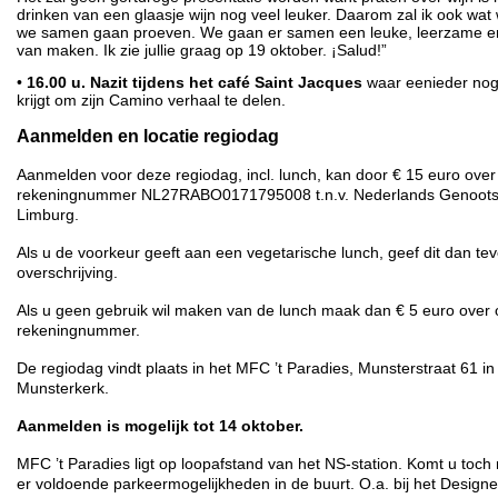
drinken van een glaasje wijn nog veel leuker. Daarom zal ik ook wa
we samen gaan proeven. We gaan er samen een leuke, leerzame en g
van maken. Ik zie jullie graag op 19 oktober. ¡Salud!”
•
16.00 u. Nazit tijdens het café Saint Jacques
waar eenieder nog
krijgt om zijn Camino verhaal te delen.
Aanmelden en locatie regiodag
Aanmelden voor deze regiodag, incl. lunch, kan door € 15 euro ove
rekeningnummer NL27RABO0171795008 t.n.v. Nederlands Genootsc
Limburg.
Als u de voorkeur geeft aan een vegetarische lunch, geef dit dan tev
overschrijving.
Als u geen gebruik wil maken van de lunch maak dan € 5 euro over
rekeningnummer.
De regiodag vindt plaats in het MFC ’t Paradies, Munsterstraat 61 
Munsterkerk.
Aanmelden is mogelijk tot 14 oktober.
MFC ’t Paradies ligt op loopafstand van het NS-station. Komt u toch 
er voldoende parkeermogelijkheden in de buurt. O.a. bij het Designe