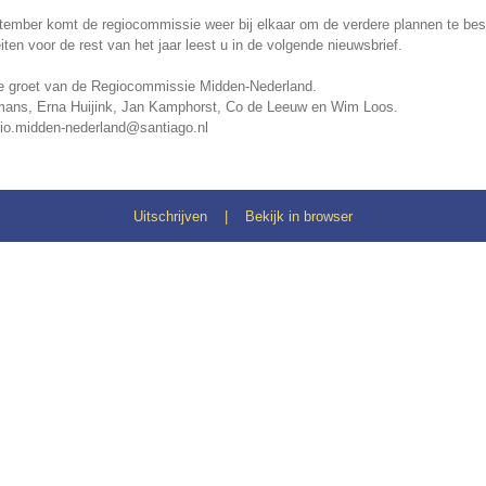
tember komt de regiocommissie weer bij elkaar om de verdere plannen te be
eiten voor de rest van het jaar leest u in de volgende nieuwsbrief.
 groet van de Regiocommissie Midden-Nederland.
mans, Erna Huijink, Jan Kamphorst, Co de Leeuw en Wim Loos.
gio.midden-nederland@santiago.nl
Uitschrijven
|
Bekijk in browser