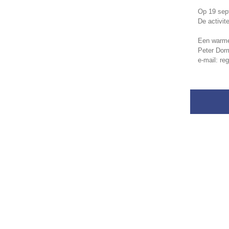
Op 19 sep
De activit
Een warme
Peter Dor
e-mail: re