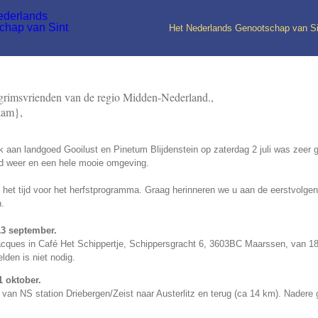
Het Nederlands Genootschap van S
grimsvrienden van de regio Midden-Nederland.,
aam},
 aan landgoed Gooilust en Pinetum Blijdenstein op zaterdag 2 juli was zeer 
nd weer en een hele mooie omgeving.
 het tijd voor het herfstprogramma. Graag herinneren we u aan de eerstvolge
n.
3 september.
acques in Café Het Schippertje, Schippersgracht 6, 3603BC Maarssen, van 18
lden is niet nodig.
1 oktober.
van NS station Driebergen/Zeist naar Austerlitz en terug (ca 14 km). Nadere