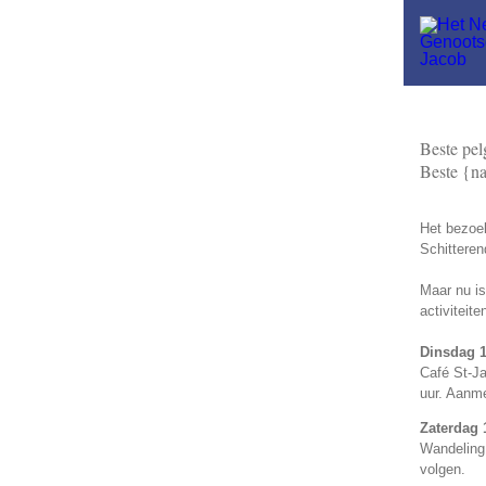
Beste pel
Beste {n
Het bezoek
Schittere
Maar nu is
activiteite
Dinsdag 1
Café St-J
uur. Aanme
Zaterdag 
Wandeling 
volgen.