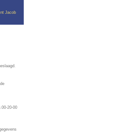
int Jacob
geslaagd.
nde
.00-20-00
 gegevens