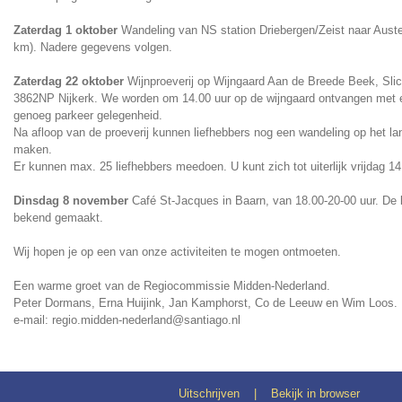
Zaterdag 1 oktober
Wandeling van NS station Driebergen/Zeist naar Auster
km). Nadere gegevens volgen.
Zaterdag 22 oktober
Wijnproeverij op Wijngaard Aan de Breede Beek, Sli
3862NP Nijkerk. We worden om 14.00 uur op de wijngaard ontvangen met ee
genoeg parkeer gelegenheid.
Na afloop van de proeverij kunnen liefhebbers nog een wandeling op het la
maken.
Er kunnen max. 25 liefhebbers meedoen. U kunt zich tot uiterlijk vrijdag 1
Dinsdag 8 november
Café St-Jacques in Baarn, van 18.00-20-00 uur. De l
bekend gemaakt.
Wij hopen je op een van onze activiteiten te mogen ontmoeten.
Een warme groet van de Regiocommissie Midden-Nederland.
Peter Dormans, Erna Huijink, Jan Kamphorst, Co de Leeuw en Wim Loos.
e-mail: regio.midden-nederland@santiago.nl
Uitschrijven
|
Bekijk in browser