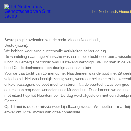
Het Nederlands Genoot
Beste pelgrimsvrienden van de regio Midden-Nederland.,
Beste {naam},
We hebben weer twee succesvolle activiteiten achter de rug.
De wandeling naar Lage Vuursche was een mooie tocht door een afwissel
lunch in Herberg Boschoord was uitstekend verzorgd, we lunchten in de ka
bood Co de deelnemers een drankje aan in zijn tuin.
Voor de vaartocht van 15 mei op het Naardemeer was de boot met 29 dee
volgeboekt. Het was heerlijk zonnig weer, waardoor het meer er betoverend
enkele passagiers de boot mochten sturen. Na de vaartocht was een groot
gezelschap nog gaan wandelen naar Muggenbult. Daar konden we de lunch
met uitzicht op het Naardermeer. De dag werd afgesloten met een drankje 
Gasterij.
Op 16 mei is de commissie weer bij elkaar geweest. We heetten Erna Huiji
erover om lid te worden van onze commissie.