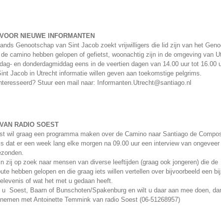
VOOR NIEUWE INFORMANTEN
ands Genootschap van Sint Jacob zoekt vrijwilligers die lid zijn van het Gen
k de camino hebben gelopen of gefietst, woonachtig zijn in de omgeving van U
dag- en donderdagmiddag eens in de veertien dagen van 14.00 uur tot 16.00 uu
int Jacob in Utrecht informatie willen geven aan toekomstige pelgrims.
nteresseerd? Stuur een mail naar: Informanten.Utrecht@santiago.nl
VAN RADIO SOEST
st wil graag een programma maken over de Camino naar Santiago de Compos
is dat er een week lang elke morgen na 09.00 uur een interview van ongeveer
ezonden.
jn zij op zoek naar mensen van diverse leeftijden (graag ook jongeren) die de
ute hebben gelopen en die graag iets willen vertellen over bijvoorbeeld een bi
belevenis of wat het met u gedaan heeft.
 u Soest, Baarn of Bunschoten/Spakenburg en wilt u daar aan mee doen, da
pnemen met Antoinette Temmink van radio Soest (06-51268957)