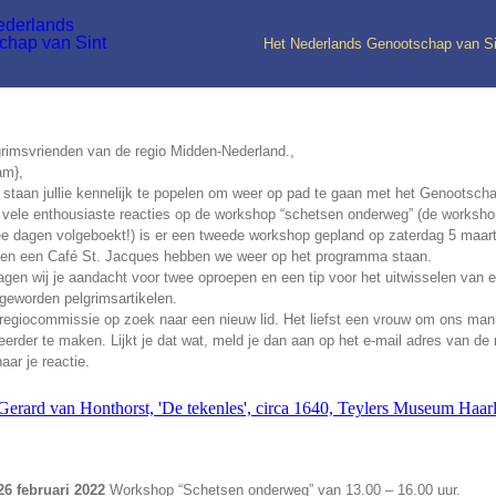
Het Nederlands Genootschap van S
rimsvrienden van de regio Midden-Nederland.,
am},
j staan jullie kennelijk te popelen om weer op pad te gaan met het Genootsch
 vele enthousiaste reacties op de workshop “schetsen onderweg” (de worksh
e dagen volgeboekt!) is er een tweede workshop gepland op zaterdag 5 maart
en een Café St. Jacques hebben we weer op het programma staan.
ragen wij je aandacht voor twee oproepen en een tip voor het uitwisselen van 
geworden pelgrimsartikelen.
regiocommissie op zoek naar een nieuw lid. Het liefst een vrouw om ons man
eerder te maken. Lijkt je dat wat, meld je dan aan op het e-mail adres van de
naar je reactie.
26 februari 2022
Workshop “Schetsen onderweg” van 13.00 – 16.00 uur.