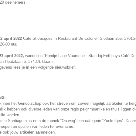
20 deelnemers.
2 april 2022
Café St-Jacques in Restaurant De Colonel, Slotlaan 266, 3701G
20-00 uur.
3 april 2022,
wandeling “Rondje Lage Vuursche”. Start bij Eethhuys-Café De
Van Heutzlaan 5, 3743JL Baarn.
evens lees je in een volgende nieuwsbrief.
NG
binnen het Genootschap ook het streven om zoveel mogelijk aartikelen te her
lijk hebben ook diverse leden van onze regio pelgrimsartikelen thuis liggen di
ikt worden.
ite Santiago.nl is er in de rubriek “Op weg” een categorie “Zoekertjes”. Daari
roepen en spullen van leden ter overname.
e ook jouw artikelen aanmelden.