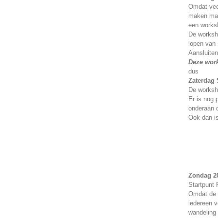
Omdat veel
maken maar
een works
De worksh
lopen van 
Aansluiten
Deze work
dus
Zaterdag 
De worksh
Er is nog 
onderaan d
Ook dan is
Zondag 2
Startpunt 
Omdat de 
iedereen v
wandeling