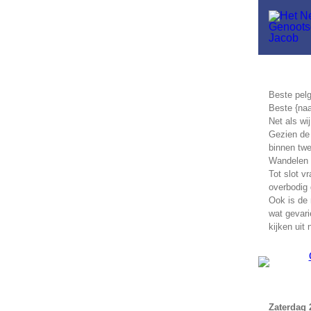
Beste pelg
Beste {na
Net als wi
Gezien de
binnen twe
Wandelen 
Tot slot v
overbodig 
Ook is de 
wat gevari
kijken uit 
Zaterdag 