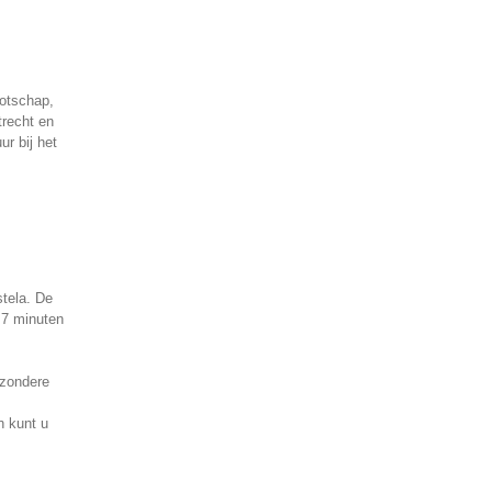
ootschap,
trecht en
r bij het
tela. De
 7 minuten
jzondere
n kunt u