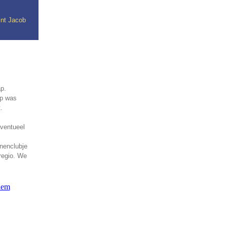
int Jacob
ap.
op was
.
eventueel
nenclubje
 regio. We