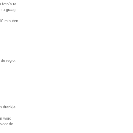
 foto´s te
e u graag
10 minuten
 de regio,
n drankje.
an word
 voor de