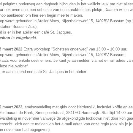
 pelgrims onderweg een dagboek bijhouden is het wellicht leuk om niet alleen
 ook even snel een schetsje van een karakteristiek plekje. Daarom willen w
hop aanbieden om hier een begin mee te maken.
op wordt gehouden in Atelier Moes, Nijverheidswerf 15, 1402BV Bussum (op 
station Bussum-Zuid).
d is er in het atelier een café St. Jacques.
shop is volgeboekt.
5 maart 2022
Extra workshop “Schetsen onderweg” van 13.00 – 16.00 uur.
op wordt gehouden in Atelier Moes, Nijverheidswerf 15, 1402BV Bussum.
plaats voor enkele deelnemers. Je kunt je aanmelden via het e-mail adres van
eze nieuwsbrief.
 er aansluitend een café St. Jacques in het atelier.
0 maart 2022,
stadswandeling met gids door Harderwijk, inclusief koffie en ee
Restaurant de Bank, Smeepoortstraat, 3841EG Harderwijk. Starttijd 14.00 uur.
wandeling in november vanwege de afgekondigde lockdown niet door kon ga
erzocht zich aan te melden via het e-mail adres van onze regio (ook als je je
 in november had opgegeven).