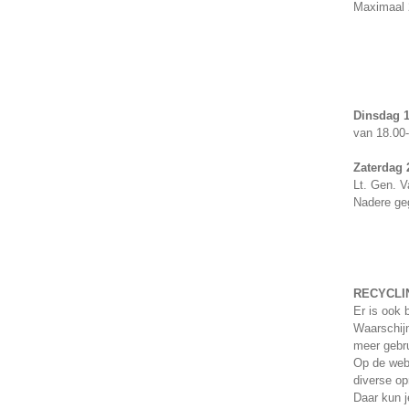
Maximaal 
Dinsdag 1
van 18.00-
Zaterdag 2
Lt. Gen. 
Nadere geg
RECYCLI
Er is ook 
Waarschijn
meer gebru
Op de webs
diverse op
Daar kun j