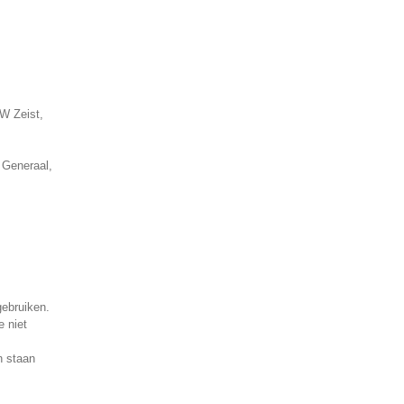
W Zeist,
 Generaal,
gebruiken.
e niet
n staan