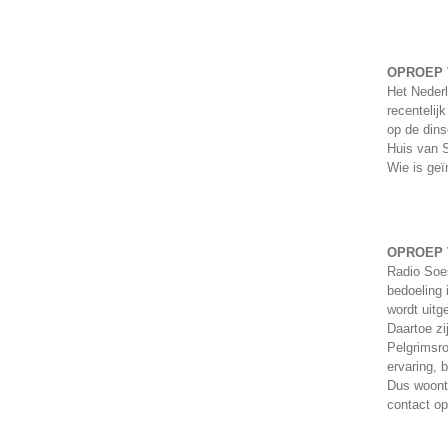
OPROEP 
Het Nederl
recentelij
op de dins
Huis van S
Wie is geï
OPROEP 
Radio Soe
bedoeling 
wordt uitg
Daartoe zi
Pelgrimsro
ervaring, 
Dus woont
contact o